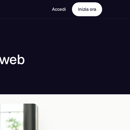
Accedi
Inizia ora
stweb