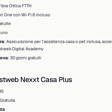
Fibra Ottica FTTH
xt One con Wi-Fi 6 incluso
ratuite
suno
ra
: Assicurazione per l’assistenza casa o pet inclusa, acce
astweb Digital Academy
rova
: 30 giorni gratuiti
astweb Nexxt Casa Plus
95
 Gratuita
ata