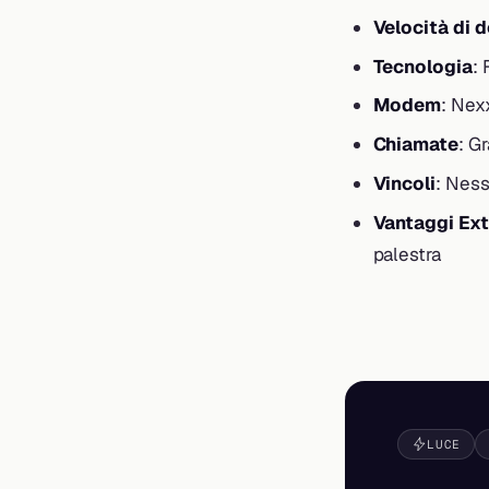
Velocità di 
Tecnologia
: 
Modem
: Nex
Chiamate
: G
Vincoli
: Nes
Vantaggi Ext
palestra
LUCE