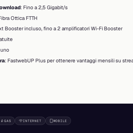
download
: Fino a 2,5 Gigabit/s
Fibra Ottica FTTH
xt Booster incluso, fino a 2 amplificatori Wi-Fi Booster
ratuite
suno
ra
: FastwebUP Plus per ottenere vantaggi mensili su stre
GAS
INTERNET
MOBILE