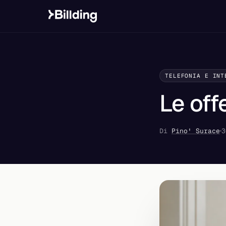
TELEFONIA E INT
Le off
Di
Pino' Surace
3