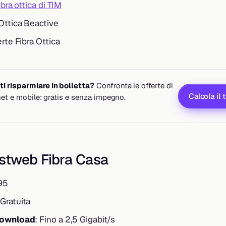
ibra ottica di TIM
 Ottica Beactive
erte Fibra Ottica
i risparmiare in bolletta?
Confronta le offerte di
Calcola il 
rnet e mobile: gratis e senza impegno.
astweb Fibra Casa
95
 Gratuita
download
: Fino a 2,5 Gigabit/s