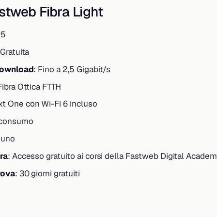
stweb Fibra Light
95
 Gratuita
download
: Fino a 2,5 Gigabit/s
Fibra Ottica FTTH
xt One con Wi-Fi 6 incluso
 consumo
suno
ra
: Accesso gratuito ai corsi della Fastweb Digital Acade
rova
: 30 giorni gratuiti