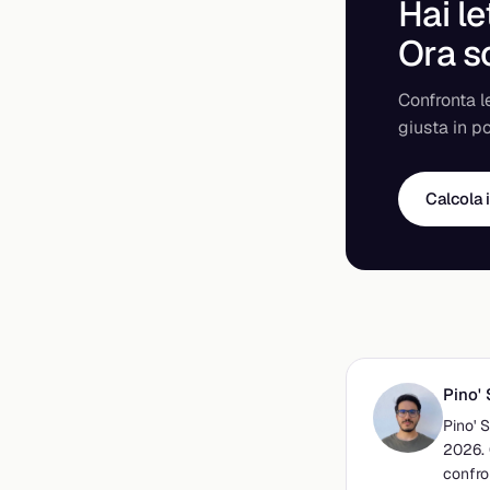
Hai le
Ora s
Confronta le
giusta in p
Calcola 
Pino'
Pino' 
2026. 
confro