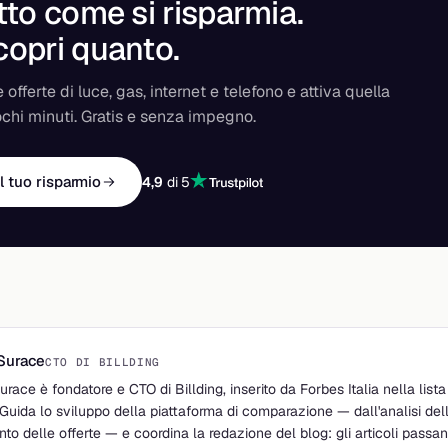
tto come si risparmia.
copri
quanto
.
 offerte di luce, gas, internet e telefono e attiva quella
ochi minuti. Gratis e senza impegno.
il tuo risparmio
4,9
di 5
 Surace
CTO DI BILLDING
Surace è fondatore e CTO di Billding, inserito da Forbes Italia nella lis
Guida lo sviluppo della piattaforma di comparazione — dall'analisi dell
nto delle offerte — e coordina la redazione del blog: gli articoli passa