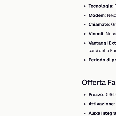
Tecnologia
: 
Modem
: Nex
Chiamate
: G
Vincoli
: Nes
Vantaggi Ext
corsi della F
Periodo di p
Offerta F
Prezzo
: €36,
Attivazione
:
Alexa Integr