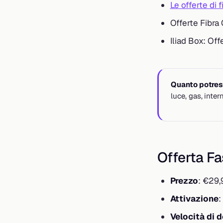
Le offerte di f
Offerte Fibra
Iliad Box: Off
Quanto potrest
luce, gas, inte
Offerta F
Prezzo
: €29,
Attivazione
:
Velocità di 