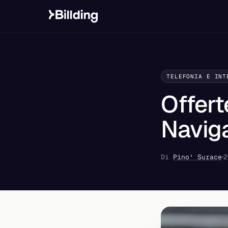
TELEFONIA E INT
Offert
Naviga
Di
Pino' Surace
2