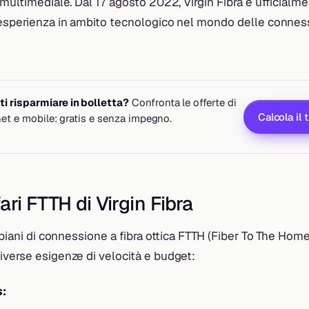
 multimediale. Dal 17 agosto 2022, Virgin Fibra è ufficialme
 esperienza in ambito tecnologico nel mondo delle conness
i risparmiare in bolletta?
Confronta le offerte di
Calcola il 
rnet e mobile: gratis e senza impegno.
fari FTTH di Virgin Fibra
e piani di connessione a fibra ottica FTTH (Fiber To The Hom
iverse esigenze di velocità e budget:
s: