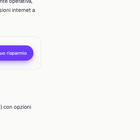
nte operativa,
ioni internet a
tuo risparmio
e) con opzioni