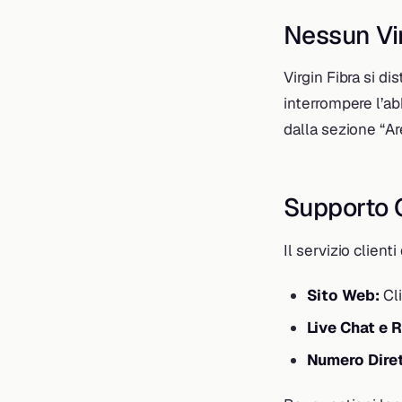
Nessun Vin
Virgin Fibra si d
interrompere l’a
dalla sezione “Are
Supporto C
Il servizio client
Sito Web:
Cli
Live Chat e 
Numero Dire