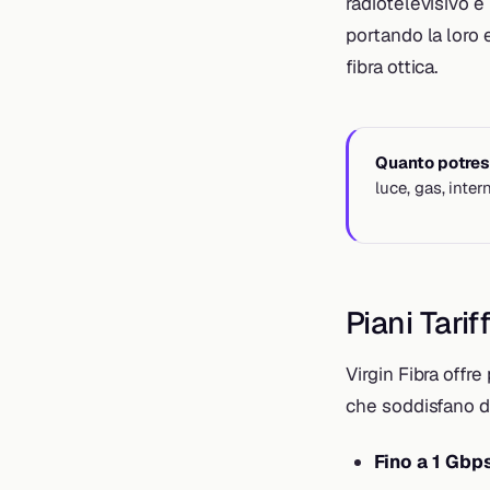
radiotelevisivo e
portando la loro
fibra ottica.
Quanto potrest
luce, gas, inte
Piani Tarif
Virgin Fibra offr
che soddisfano d
Fino a 1 Gbp