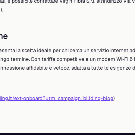
i, è possibile contattare Virgin Fibra S.r.l. all’indirizzo Via 
).
ne
esenta la scelta ideale per chi cerca un servizio internet ad
ungo termine. Con tariffe competitive e un modem Wi-Fi 6 i
onnessione affidabile e veloce, adatta a tutte le esigenze d
lding.it/ext-onboard?utm_campaign=billding-blog
)