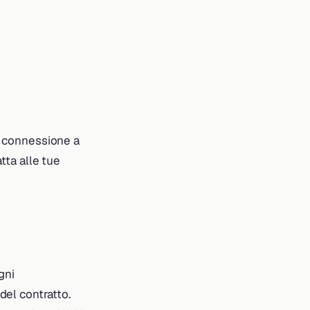
di connessione a
atta alle tue
gni
el contratto.