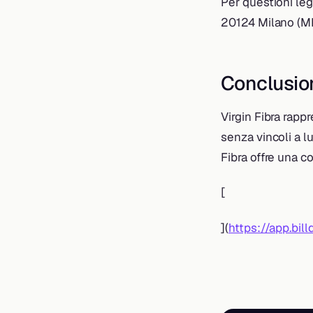
Per questioni legal
20124 Milano (MI
Conclusio
Virgin Fibra rappr
senza vincoli a l
Fibra offre una c
[
](
https://app.bil