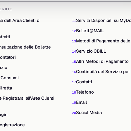
ENUTI
i dell’Area Clienti di
Servizi Disponibili su MyDo
Bollett@MAIL
ratti
Metodi di Pagamento delle 
ultazione delle Bollette
Servizio CBILL
ontatori
Altri Metodi di Pagamento
izio
Continuità del Servizio per 
i Consumi
Contatti
iretta
Telefono
egistrarsi all’Area Clienti
Email
Social Media
ogin
Registrazione