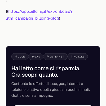
](
https://app.billding.it/ext-onboard?
utm_campaign=billding-blog
)
LUCE
GAS
INTERNET
MOBILE
Hai letto come si risparmia.
Ora scopri
quanto
.
Confronta le offerte di luce, gas, internet e
telefono e attiva quella giusta in pochi minuti.
Gratis e senza impegno.