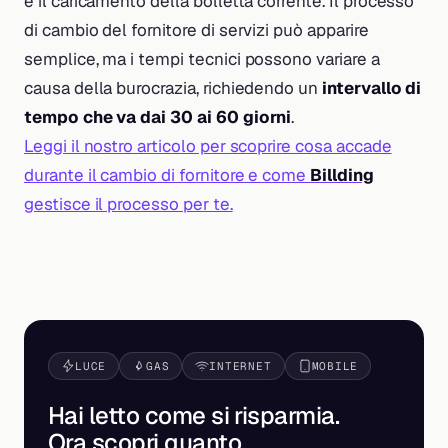
e il caricamento della bolletta corrente. Il processo
di cambio del fornitore di servizi può apparire
semplice, ma i tempi tecnici possono variare a
causa della burocrazia, richiedendo un
intervallo di
tempo che va dai 30 ai 60 giorni
.
Leggi il nostro articolo per scoprire cosa accade
durante il cambio di fornitore e come
Billding
gestisce il processo per te.
LUCE
GAS
INTERNET
MOBILE
Hai letto come si risparmia.
Ora scopri
quanto
.