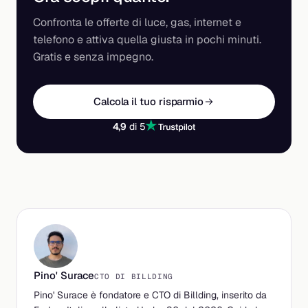
Confronta le offerte di luce, gas, internet e
telefono e attiva quella giusta in pochi minuti.
Gratis e senza impegno.
Calcola il tuo risparmio
4,9
di 5
Pino' Surace
CTO DI BILLDING
Pino' Surace è fondatore e CTO di Billding, inserito da