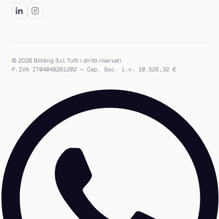
© 2026 Billding S.r.l. Tutti i diritti riservati.
P.IVA IT04048261202 — Cap. Soc. i.v. 10.526,32 €