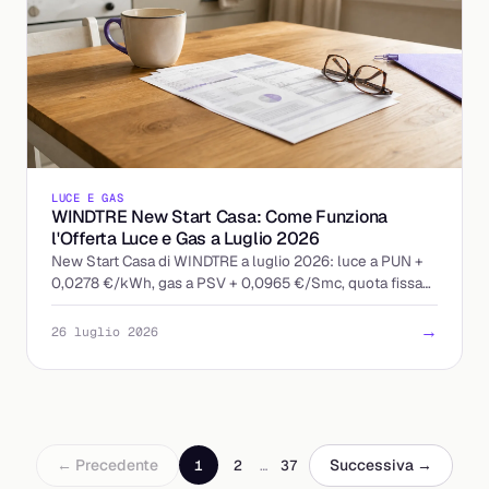
LUCE E GAS
WINDTRE New Start Casa: Come Funziona
l'Offerta Luce e Gas a Luglio 2026
New Start Casa di WINDTRE a luglio 2026: luce a PUN +
0,0278 €/kWh, gas a PSV + 0,0965 €/Smc, quota fissa
13 €/mese. Ecco come leggere l'offerta indicizzata.
→
26 luglio 2026
← Precedente
Successiva →
1
2
…
37