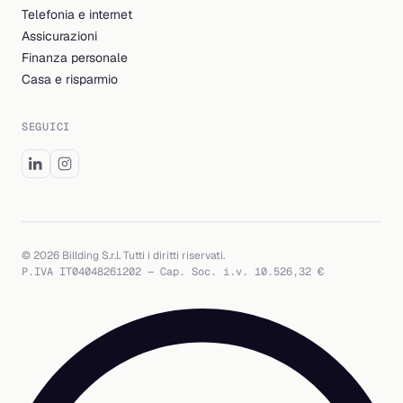
Telefonia e internet
Assicurazioni
Finanza personale
Casa e risparmio
SEGUICI
© 2026 Billding S.r.l. Tutti i diritti riservati.
P.IVA IT04048261202 — Cap. Soc. i.v. 10.526,32 €