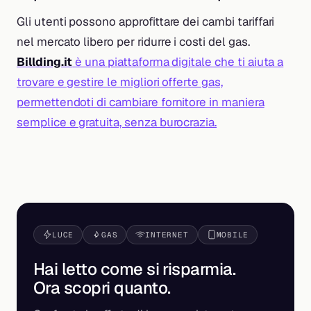
Gli utenti possono approfittare dei cambi tariffari
nel mercato libero per ridurre i costi del gas.
Billding.it
è una piattaforma digitale che ti aiuta a
trovare e gestire le migliori offerte gas,
permettendoti di cambiare fornitore in maniera
semplice e gratuita, senza burocrazia.
LUCE
GAS
INTERNET
MOBILE
Hai letto come si risparmia.
Ora scopri
quanto
.