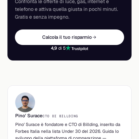
Confronta le offerte di luce, gas, internet e
telefono e attiva quella giusta in pochi minuti.
Gratis e senza impegno.
Calcola il tuo risparmio
4,9
di 5
Pino' Surace
CTO DI BILLDING
Pino' Surace è fondatore e CTO di Billding, inserito da
Forbes Italia nella lista Under 30 del 2026. Guida lo
sviluppo della piattaforma di comparazione —