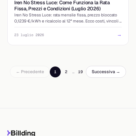
Iren No Stress Luce: Come Funziona la Rata
Fissa, Prezzi e Condizioni (Luglio 2026)
Iren No Stress Luce: rata mensile fissa, prezzo bloccato
0,1239 €/kWh e ricalcolo al 12° mese. Ecco costi, vincoli e
a chi conviene davvero.
→
23 luglio 2026
← Precedente
Successiva →
1
2
…
19