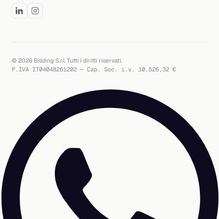
© 2026 Billding S.r.l. Tutti i diritti riservati.
P.IVA IT04048261202 — Cap. Soc. i.v. 10.526,32 €