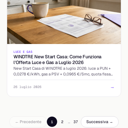
LUCE E GAS
WINDTRE New Start Casa: Come Funziona
l'Offerta Luce e Gas a Luglio 2026
New Start Casa di WINDTRE a luglio 2026: luce a PUN +
0,0278 €/kWh, gas a PSV + 0,0965 €/Smc, quota fissa
13 €/mese. Ecco come leggere l'offerta indicizzata.
→
26 luglio 2026
← Precedente
Successiva →
1
2
…
37