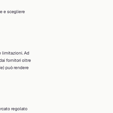
te e scegliere
limitazioni. Ad
i fornitori oltre
nde) può rendere
rcato regolato