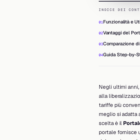
INDICE DEI CONT
Funzionalità e Uti
Vantaggi del Port
Comparazione di 
Guida Step-by-Ste
Negli ultimi anni
alla liberalizzaz
tariffe più conve
meglio si adatta
scelta è il
Porta
portale fornisce u