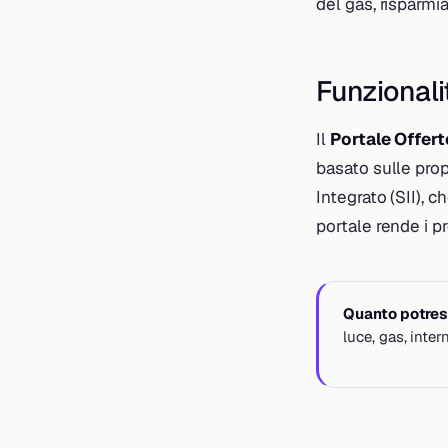
del gas, risparmi
Funzionalit
Il
Portale Offer
basato sulle prop
Integrato (SII), c
portale rende i pr
Quanto potrest
luce, gas, inte