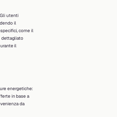
Gli utenti
dendo il
specifici, come il
o dettagliato
durante il
ture energetiche:
fferte in base a
provenienza da