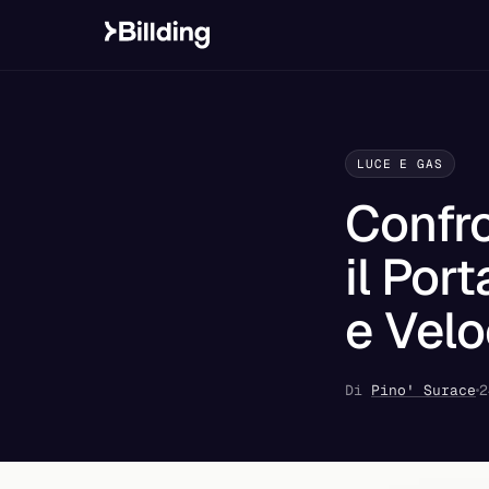
LUCE E GAS
Confro
il Por
e Vel
Di
Pino' Surace
2