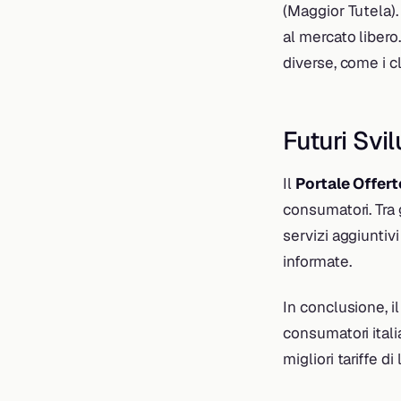
(Maggior Tutela).
al mercato libero
diverse, come i c
Futuri Svil
Il
Portale Offer
consumatori. Tra g
servizi aggiuntiv
informate.
In conclusione, i
consumatori itali
migliori tariffe d