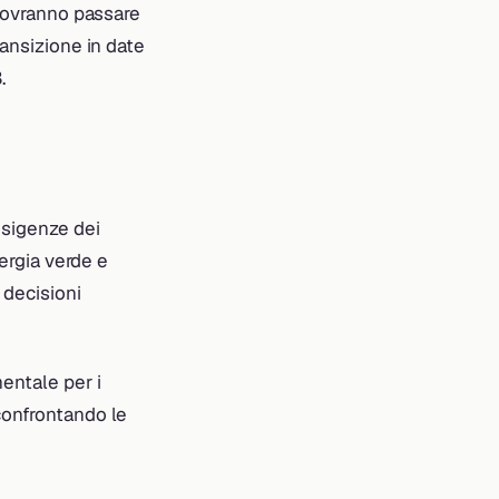
 dovranno passare
ransizione in date
.
esigenze dei
nergia verde e
 decisioni
entale per i
confrontando le