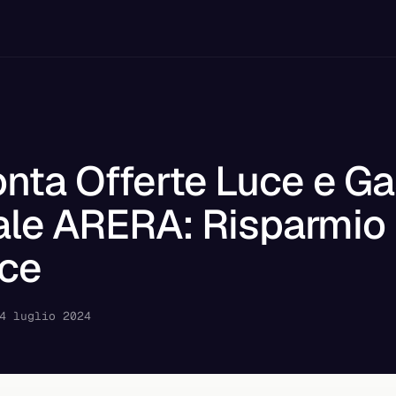
nta Offerte Luce e G
tale ARERA: Risparmio 
oce
4 luglio 2024