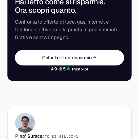
Hai letto come si risparmia.
Ora scopri
quanto
.
Confronta le offerte di luce, gas, internet e
telefono e attiva quella giusta in pochi minuti.
Gratis e senza impegno.
Calcola il tuo risparmio
4,9
di 5
Pino' Surace
CTO DI BILLDING