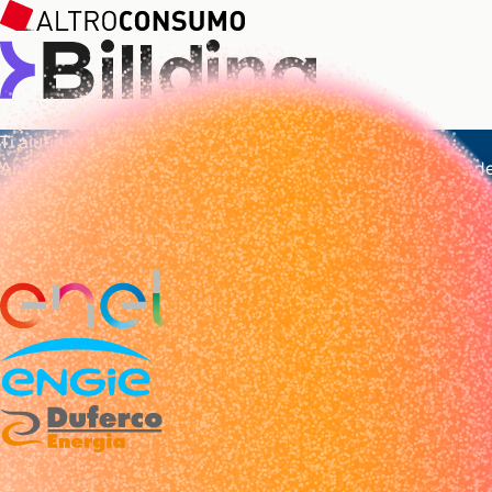
Ti aiutiamo a risparmiare sulle bollette della tua azienda.
Analizziamo la tua bolletta e ti diciamo subito se puoi spend
Se vuoi, facciamo il cambio per te, senza costi e senza interru
ANALIZZA LA BOLLETTA
migliori offerte
migliori fornitori
Solo le
dei
, pensate su misu