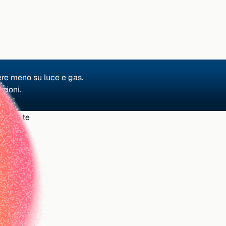
ere meno su luce e gas.
zioni.
ra per te