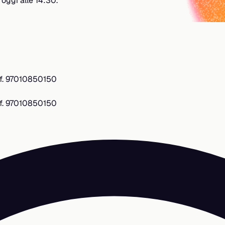
oggi alle 14:30.
.f. 97010850150
.f. 97010850150